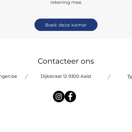
rekening mee.
Boek deze kamer
Contacteer ons
ngen.be
Dijkstraat 12 9300 Aalst
/
/
T